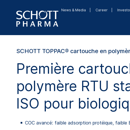
News & Media
Career
Investo
SCHOTT TOPPAC® cartouche en polymè
Première cartou
polymère RTU st
ISO pour biologi
COC avancé: faible adsorption protéique, faible E