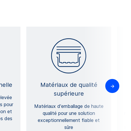
nelle
Matériaux de qualité
supérieure
élevée
s pour
Matériaux d'emballage de haute
ion et
qualité pour une solution
méd
es des
exceptionnellement fiable et
sûre
int