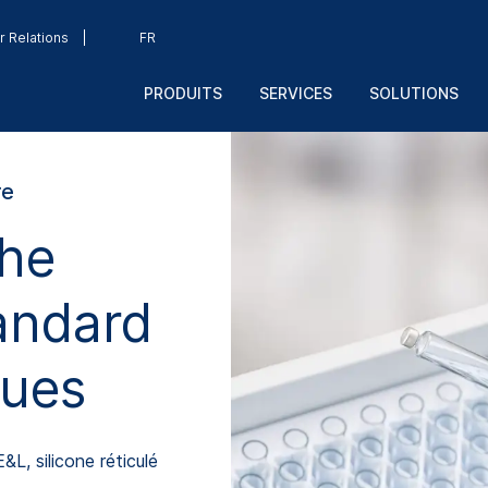
r Relations
FR
PRODUITS
SERVICES
SOLUTIONS
re
che
andard
ques
&L, silicone réticulé