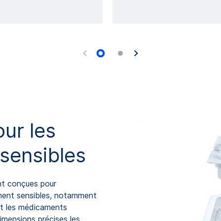
our les
 sensibles
t conçues pour
tement sensibles, notamment
s et les médicaments
dimensions précises les