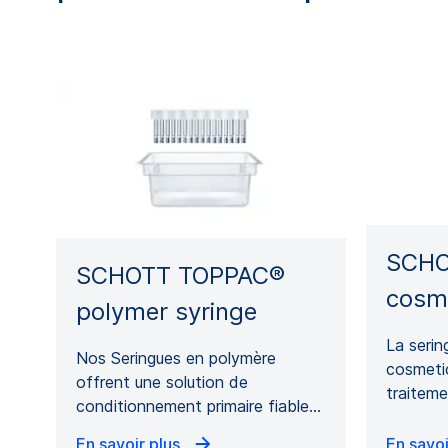
SCHO
SCHOTT TOPPAC®
cosm
polymer syringe
La ser
Nos Seringues en polymère
cosmetic
offrent une solution de
traitem
conditionnement primaire fiable…
En savoir plus
En savoi