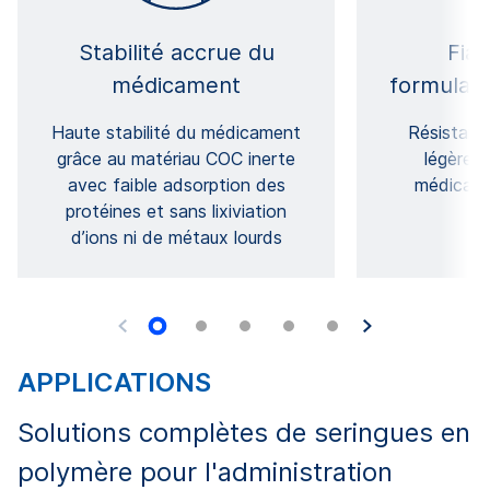
Stabilité accrue du
Fiab
médicament
formulati
Haute stabilité du médicament
Résistante
grâce au matériau COC inerte
légères
avec faible adsorption des
médicam
protéines et sans lixiviation
v
d’ions ni de métaux lourds
APPLICATIONS
Solutions complètes de seringues en
polymère pour l'administration