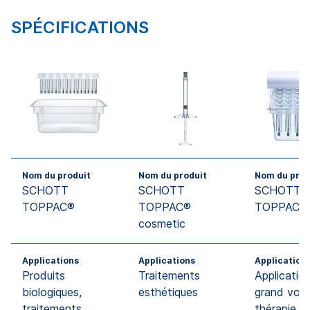
SPÉCIFICATIONS
Nom du produit
Nom du produit
Nom du prod
SCHOTT
SCHOTT
SCHOTT
TOPPAC®
TOPPAC®
TOPPAC® 
cosmetic
Applications
Applications
Application
Produits
Traitements
Applicatio
biologiques,
esthétiques
grand volu
traitements
thérapie p