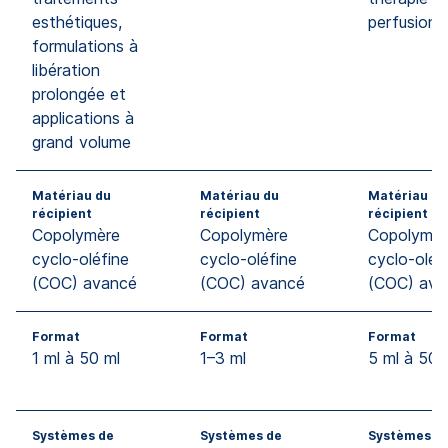
esthétiques,
perfusion
formulations à
libération
prolongée et
applications à
grand volume
Matériau du
Matériau du
Matériau du
récipient
récipient
récipient
Copolymère
Copolymère
Copolymèr
cyclo-oléfine
cyclo-oléfine
cyclo-oléf
(COC) avancé
(COC) avancé
(COC) ava
Format
Format
Format
1 ml à 50 ml
1–3 ml
5 ml à 50 
Systèmes de
Systèmes de
Systèmes d