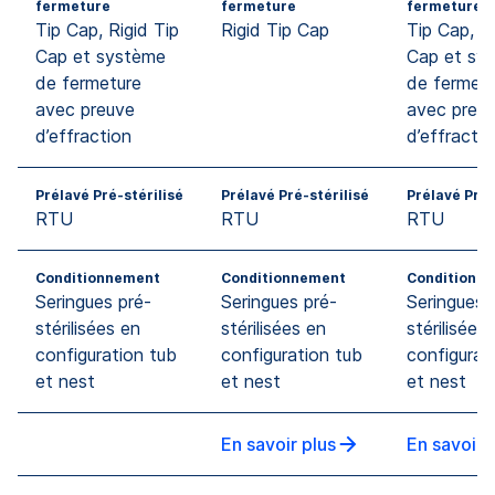
fermeture
fermeture
fermeture
Tip Cap, Rigid Tip
Rigid Tip Cap
Tip Cap, Ri
Cap et système
Cap et sy
de fermeture
de fermetu
avec preuve
avec preu
d’effraction
d’effractio
Prélavé Pré-stérilisé
Prélavé Pré-stérilisé
Prélavé Pré-
RTU
RTU
RTU
Conditionnement
Conditionnement
Conditionn
Seringues pré-
Seringues pré-
Seringues 
stérilisées en
stérilisées en
stérilisées
configuration tub
configuration tub
configurat
et nest
et nest
et nest
En savoir plus
En savoir 