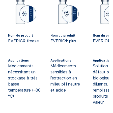
Nom du produit
Nom du produit
Nom du prod
EVERIC® freeze
EVERIC® plus
EVERIC® p
Applications
Applications
Application
Médicaments
Médicaments
Solution p
nécessitant un
sensibles à
défaut pou
stockage à très
l’extraction en
biologiques
basse
milieu pH neutre
diluants, f
température (–80
et acide
remplissag
°C)
produits d
valeur