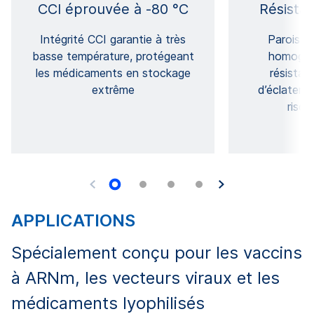
CCI éprouvée à -80 °C
Résista
Intégrité CCI garantie à très
Parois é
basse température, protégeant
homogène
les médicaments en stockage
résistan
extrême
d’éclateme
risqu
APPLICATIONS
Spécialement conçu pour les vaccins
à ARNm, les vecteurs viraux et les
médicaments lyophilisés