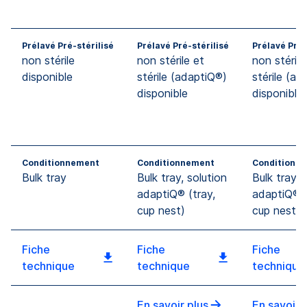
Prélavé Pré-stérilisé
Prélavé Pré-stérilisé
Prélavé Pré-
non stérile
non stérile et
non stérile
disponible
stérile (adaptiQ®)
stérile (a
disponible
disponible
Conditionnement
Conditionnement
Conditionn
Bulk tray
Bulk tray, solution
Bulk tray, 
adaptiQ® (tray,
adaptiQ® (
cup nest)
cup nest)
Fiche
Fiche
Fiche
technique
technique
technique
En savoir plus
En savoir 