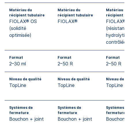
Matériau du
Matériau du
Matériau du
récipient tubulaire
récipient tubulaire
récipient tu
FIOLAX® OS
FIOLAX®
FIOLAX® 
(solidité
(résistanc
optimisée)
hydrolytiq
contrôlée)
Format
Format
Format
2–30 ml
2–50 R
2–50 R
Niveau de qualité
Niveau de qualité
Niveau de qu
TopLine
TopLine
TopLine
Systèmes de
Systèmes de
Systèmes d
fermeture
fermeture
fermeture
Bouchon + joint
Bouchon + joint
Bouchon + 