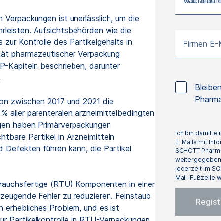
Vorname 
Nachname
n Verpackungen ist unerlässlich, um die
hrleisten. Aufsichtsbehörden wie die
ur Kontrolle des Partikelgehalts in
Firmen E-
ität pharmazeutischer Verpackung
SP-Kapiteln beschrieben, darunter
.
Bleibe
Pharma
ion zwischen 2017 und 2021 die
% aller parenteralen arzneimittelbedingten
ngen haben Primärverpackungen
Ich bin damit 
htbare Partikel in Arzneimitteln
E-Mails mit Inf
d Defekten führen kann, die Partikel
SCHOTT Pharma 
weitergegeben. 
jederzeit im SC
Mail-Fußzeile w
brauchsfertige (RTU) Komponenten in einer
rzeugende Fehler zu reduzieren. Feinstaub
in erhebliches Problem, und es ist
r Partikelkontrolle in RTU-Verpackungen