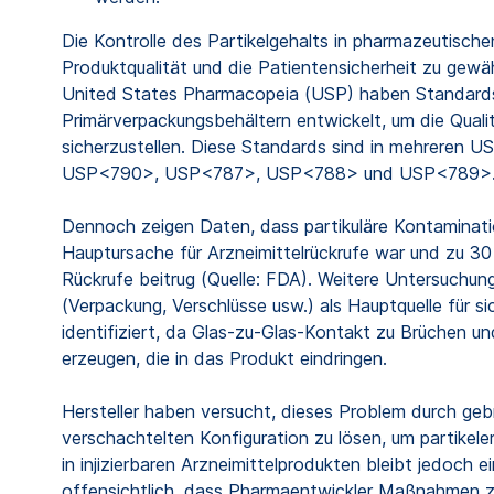
Die Kontrolle des Partikelgehalts in pharmazeutische
Produktqualität und die Patientensicherheit zu gewä
United States Pharmacopeia (USP) haben Standards z
Primärverpackungsbehältern entwickelt, um die Qual
sicherzustellen. Diese Standards sind in mehreren U
USP<790>, USP<787>, USP<788> und USP<789>
Dennoch zeigen Daten, dass partikuläre Kontaminat
Hauptursache für Arzneimittelrückrufe war und zu 30 
Rückrufe beitrug (Quelle: FDA). Weitere Untersuchu
(Verpackung, Verschlüsse usw.) als Hauptquelle für sic
identifiziert, da Glas-zu-Glas-Kontakt zu Brüchen un
erzeugen, die in das Produkt eindringen.
Hersteller haben versucht, dieses Problem durch ge
verschachtelten Konfiguration zu lösen, um partikele
in injizierbaren Arzneimittelprodukten bleibt jedoch e
offensichtlich, dass Pharmaentwickler Maßnahmen zu