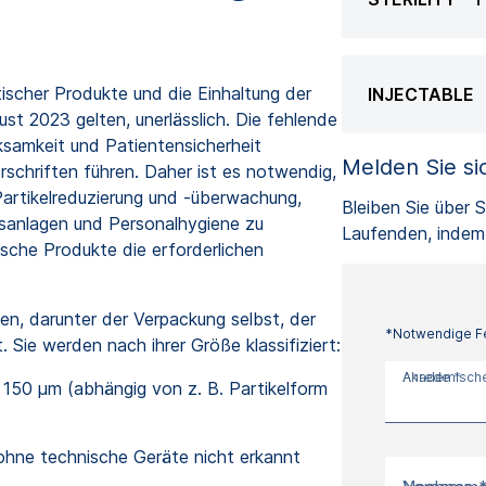
utischer Produkte und die Einhaltung der
INJECTABLE
t 2023 gelten, unerlässlich. Die fehlende
rksamkeit und Patientensicherheit
Melden Sie si
rschriften führen. Daher ist es notwendig,
rtikelreduzierung und -überwachung,
Bleiben Sie über
ssanlagen und Personalhygiene zu
Laufenden, indem 
ische Produkte die erforderlichen
en, darunter der Verpackung selbst, der
*Notwendige F
 Sie werden nach ihrer Größe klassifiziert:
Anrede *
Akademischer
s 150 μm (abhängig von z. B. Partikelform
 ohne technische Geräte nicht erkannt