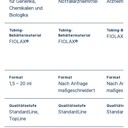
für Generika,
Notfallarzneimittel
Arzneimitt
Chemikalien und
Biologika
Tubing-
Tubing-
Tubing-Beh
Behältermaterial
Behältermaterial
FIOLAX®
FIOLAX®
FIOLAX®
Format
Format
Format
1,5 – 20 ml
Nach Anfrage
Nach Anf
maßgeschneidert
maßgesch
Qualitätsstufe
Qualitätsstufe
Qualitätss
StandardLine,
StandardLine
StandardL
TopLine