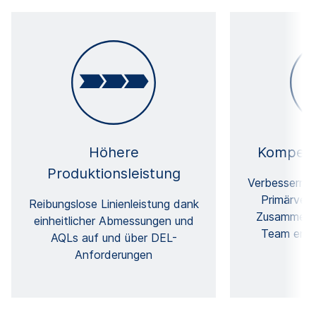
Höhere
Kompete
Produktionsleistung
Verbessern Si
Primärverp
Reibungslose Linienleistung dank
Zusammenar
einheitlicher Abmessungen und
Team enga
AQLs auf und über DEL-
w
Anforderungen