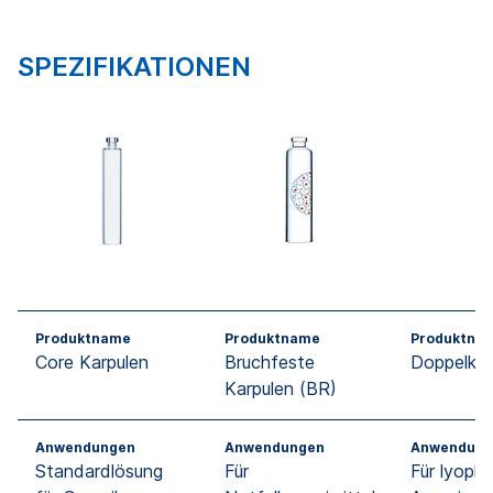
SPEZIFIKATIONEN
Produktname
Produktname
Produktna
Core Karpulen
Bruchfeste
Doppelka
Karpulen (BR)
Anwendungen
Anwendungen
Anwendung
Standardlösung
Für
Für lyophil