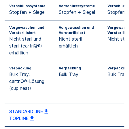
Verschlusssysteme
Verschlusssysteme
Verschluss
Stopfen + Siegel
Stopfen + Siegel
Stopfen +
Vorgewaschen und
Vorgewaschen und
Vorgewasc
Vorsterilisiert
Vorsterilisiert
Vorsterilisi
Nicht steril und
Nicht steril
Nicht steri
steril (cartriQ®)
erhältlich
erhältlich
Verpackung
Verpackung
Verpackun
Bulk Tray,
Bulk Tray
Bulk Tray
cartriQ®-Lösung
(cup nest)
STANDARDLINE
TOPLINE