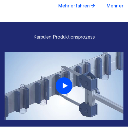
Mehr erfahren
Mehr erf
Karpulen Produktionsprozess