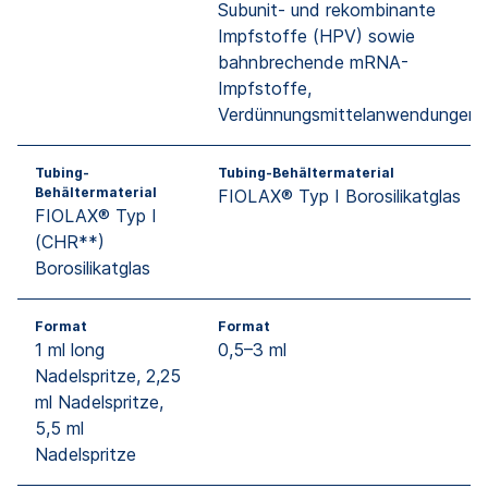
Subunit- und rekombinante
Impfstoffe (HPV) sowie
bahnbrechende mRNA-
Impfstoffe,
Verdünnungsmittelanwendungen
Tubing-
Tubing-Behältermaterial
Behältermaterial
FIOLAX® Typ I Borosilikatglas
FIOLAX® Typ I
(CHR**)
Borosilikatglas
Format
Format
1 ml long
0,5–3 ml
Nadelspritze, 2,25
ml Nadelspritze,
5,5 ml
Nadelspritze