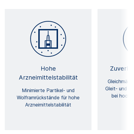
Hohe
Zuverläs
Arzneimittelstabilität
Gleichmäßig
Gleit- und In
Minimierte Partikel- und
bei hochv
Wolframrückstände für hohe
Arzneimittelstabilität