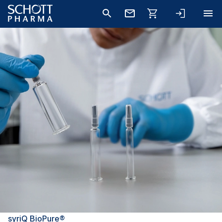
syriQ BioPure®