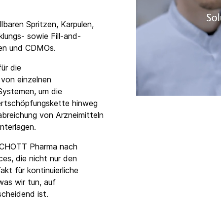
baren Spritzen, Karpulen,
lungs- sowie Fill-and-
rmen und CDMOs.
ür die
von einzelnen
 Systemen, um die
ertschöpfungskette hinweg
abreichung von Arzneimitteln
nterlagen.
ei SCHOTT Pharma nach
es, die nicht nur den
kt für kontinuierliche
was wir tun, auf
cheidend ist.