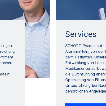
Services
ösungen
SCHOTT Pharma unters
reichung
Arzneimitteln, von der
ortiment
beim Patienten. Unsere
schchen
Entwicklung von Lösung
Medikamentenaufbewah
stellt
die Durchführung analy
Optimierung von Fill-an
Unterstützung bei Nach
behördlichen Angelege