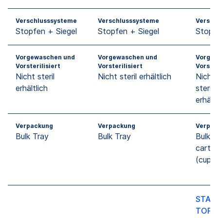
Verschlusssysteme
Verschlusssysteme
Versch
Stopfen + Siegel
Stopfen + Siegel
Stopf
Vorgewaschen und
Vorgewaschen und
Vorgew
Vorsterilisiert
Vorsterilisiert
Vorster
Nicht steril
Nicht steril erhältlich
Nicht 
erhältlich
steril
erhält
Verpackung
Verpackung
Verpa
Bulk Tray
Bulk Tray
Bulk T
cartr
(cup n
STAN
TOPL