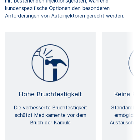
mit bestehenden Injektionsgeräten, während
kundenspezifische Optionen den besonderen
Anforderungen von Autoinjektoren gerecht werden.
Hohe Bruchfestigkeit
Keine Re
Die verbesserte Bruchfestigkeit
Standardka
schützt Medikamente vor dem
ermögliche
Bruch der Karpule
Austausch oh