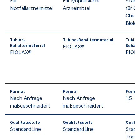
Für
Für lyophilisierte
Stand
Notfallarzneimittel
Arzneimittel
für Ge
Chemi
Biolog
Tubing-
Tubing-Behältermaterial
Tubing
Behältermaterial
Behält
FIOLAX®
FIOLAX®
FIOL
Format
Format
Forma
Nach Anfrage
Nach Anfrage
1,5 – 
maßgeschneidert
maßgeschneidert
Qualitätsstufe
Qualitätsstufe
Qualit
StandardLine
StandardLine
Stand
TopLi