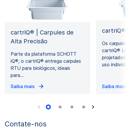
cartriQ® 
cartriQ® | Carpules de
Alta Precisão
Os carpules g
cartriQ® Lar
Parte da plataforma SCHOTT
projetados pa
iQ®, o cartriQ® entrega carpules
uso individua
RTU para biológicos, ideais
para…
Saiba mais
Saiba mais
Contate-nos