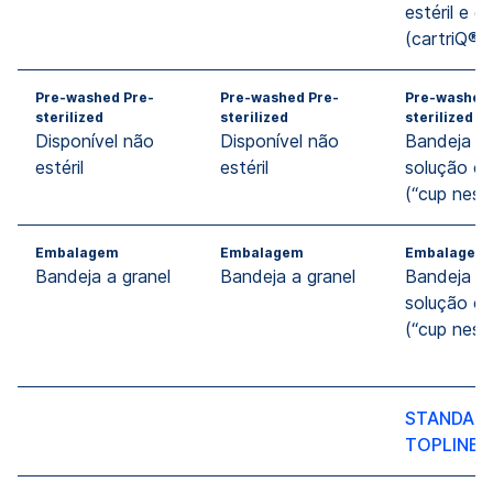
estéril e es
(cartriQ®)
Pre-washed Pre-
Pre-washed Pre-
Pre-washed 
sterilized
sterilized
sterilized
Disponível não
Disponível não
Bandeja a 
estéril
estéril
solução ca
(“cup nest
Embalagem
Embalagem
Embalagem
Bandeja a granel
Bandeja a granel
Bandeja a 
solução ca
(“cup nest
STANDARD
TOPLINE