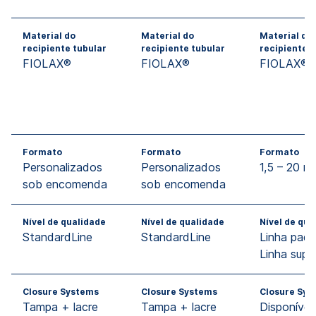
Material do
Material do
Material do
recipiente tubular
recipiente tubular
recipiente t
FIOLAX®
FIOLAX®
FIOLAX®
Formato
Formato
Formato
Personalizados
Personalizados
1,5 – 20 ml
sob encomenda
sob encomenda
Nível de qualidade
Nível de qualidade
Nível de qua
StandardLine
StandardLine
Linha padr
Linha super
Closure Systems
Closure Systems
Closure Sys
Tampa + lacre
Tampa + lacre
Disponível