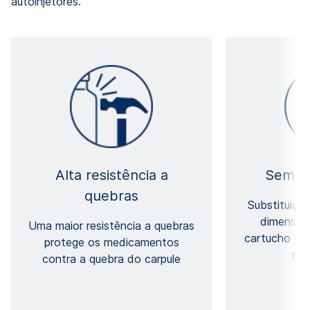
autoinjetores.
Alta resistência a
Sem no
quebras
Substituiçã
dimensões
Uma maior resistência a quebras
cartucho - 
protege os medicamentos
nov
contra a quebra do carpule