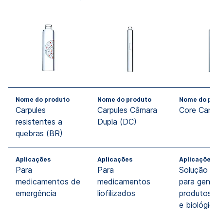
Nome do produto
Nome do produto
Nome do pr
Carpules
Carpules Câmara
Core Carpu
resistentes a
Dupla (DC)
quebras (BR)
Aplicações
Aplicações
Aplicações
Para
Para
Solução p
medicamentos de
medicamentos
para genér
emergência
liofilizados
produtos q
e biológic