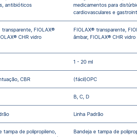
s, antibióticos
medicamentos para distúrbi
cardiovasculares e gastroint
 transparente, FIOLAX®
FIOLAX® transparente, FI
IOLAX® CHR vidro
âmbar, FIOLAX® CHR vidro
1 - 20 ml
ntuação, CBR
(fácil)OPC
B, C, D
drão
Linha Padrão
e tampa de polipropileno,
Bandeja e tampa de poliprop