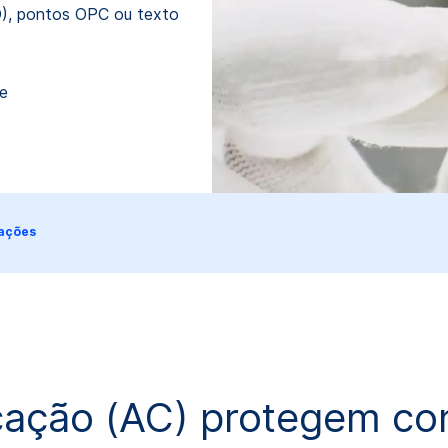
D), pontos OPC ou texto
ne
cações
cação (AC) protegem cont