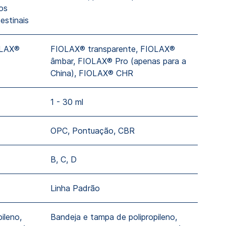
os
estinais
OLAX®
FIOLAX® transparente, FIOLAX®
âmbar, FIOLAX® Pro (apenas para a
China), FIOLAX® CHR
1 - 30 ml
OPC, Pontuação, CBR
B, C, D
Linha Padrão
ileno,
Bandeja e tampa de polipropileno,