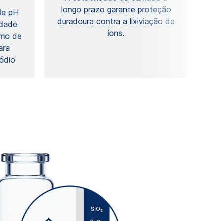
longo prazo garante proteção
de pH
duradoura contra a lixiviação de
idade
íons.
mo de
ara
sódio