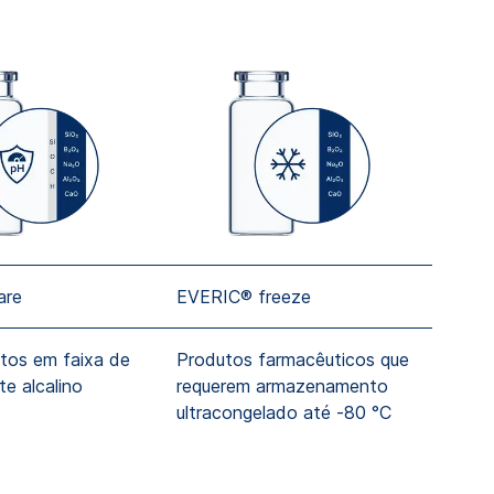
are
EVERIC® freeze
EVER
os em faixa de
Produtos farmacêuticos que
Otimi
e alcalino
requerem armazenamento
enva
ultracongelado até -80 °C
alto 