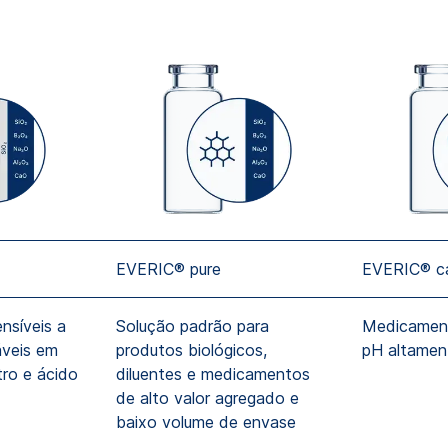
EVERIC® pure
EVERIC® c
nsíveis a
Solução padrão para
Medicament
veis ​​em
produtos biológicos,
pH altament
tro e ácido
diluentes e medicamentos
de alto valor agregado e
baixo volume de envase