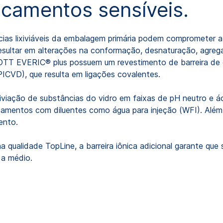
camentos sensíveis.
cias lixiviáveis da embalagem primária podem comprometer 
resultar em alterações na conformação, desnaturação, agreg
T EVERIC® plus possuem um revestimento de barreira de dió
ICVD), que resulta em ligações covalentes.
ixiviação de substâncias do vidro em faixas de pH neutro e 
camentos com diluentes como água para injeção (WFI). Além 
ento.
na qualidade TopLine, a barreira iônica adicional garante q
a médio.