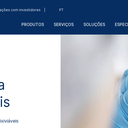
ações com investidores
PT
PRODUTOS
SERVIÇOS
SOLUÇÕES
ESPEC
a
is
xiviáveis