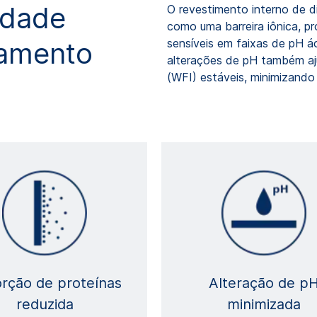
idade
O revestimento interno de d
como uma barreira iônica, p
camento
sensíveis em faixas de pH 
alterações de pH também ajud
(WFI) estáveis, minimizando
rção de proteínas
Alteração de p
reduzida
minimizada