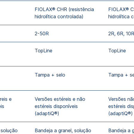
FIOLAX® CHR (resistência
FIOLAX® CH
hidrolítica controlada)
hidrolítica 
2-50R
2R, 6R, 10
TopLine
TopLine
Tampa + selo
Tampa + se
reis e
Versões estéreis e não
Versões não
is
estéreis disponíveis
estéreis di
(adaptiQ®)
(adaptiQ®)
 solução
Bandeja a granel, solução
Bandeja a g