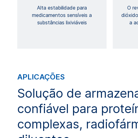
Alta estabilidade para
O re
medicamentos sensíveis a
dióxido
substâncias lixiviáveis
a a
APLICAÇÕES
Solução de armazen
confiável para proteí
complexas, radiofár