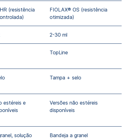
R (resistência
FIOLAX® OS (resistência
FIOLA
controlada)
otimizada)
otimi
R
2-30 ml
2-30
TopLine
TopL
lo
Tampa + selo
Tamp
 estéreis e
Versões não estéreis
Versõ
sponíveis
disponíveis
dispo
ranel, solução
Bandeja a granel
Bande