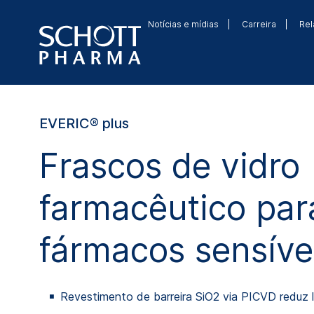
Notícias e mídias
Carreira
Rel
EVERIC® plus
Frascos de vidro
farmacêutico par
fármacos sensíve
Revestimento de barreira SiO2 via PICVD reduz li