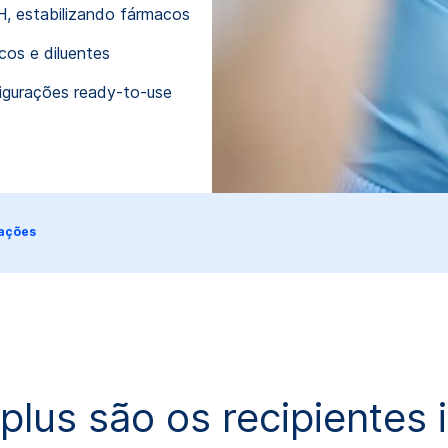
H, estabilizando fármacos
os e diluentes
figurações ready-to-use
cações
lus são os recipientes 