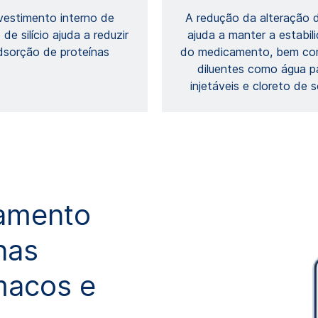
vestimento interno de
A redução da alteração 
 de silício ajuda a reduzir
ajuda a manter a estabil
dsorção de proteínas
do medicamento, bem co
diluentes como água p
injetáveis ​​e cloreto de 
amento
nas
macos e