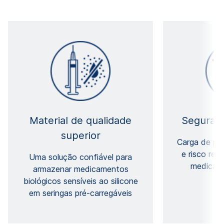
Material de qualidade
Seguran
superior
Carga de par
e risco red
Uma solução confiável para
medicame
armazenar medicamentos
biológicos sensíveis ao silicone
em seringas pré-carregáveis