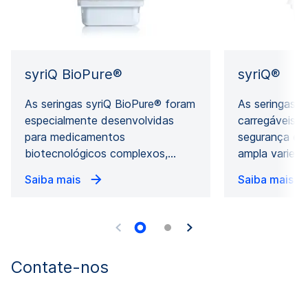
syriQ BioPure®
syriQ®
As seringas syriQ BioPure® foram
As seringas d
especialmente desenvolvidas
carregáveis 
para medicamentos
segurança e e
biotecnológicos complexos,…
ampla varied
Saiba mais
Saiba mais
Contate-nos