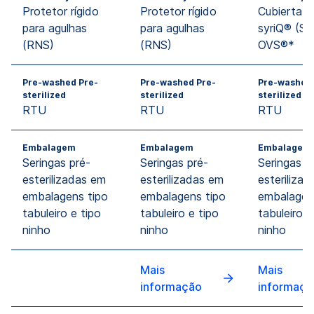
Protetor rígido
Protetor rígido
Cubierta rí
para agulhas
para agulhas
syriQ® (SR
(RNS)
(RNS)
OVS®*
Pre-washed Pre-
Pre-washed Pre-
Pre-washed 
sterilized
sterilized
sterilized
RTU
RTU
RTU
Embalagem
Embalagem
Embalagem
Seringas pré-
Seringas pré-
Seringas p
esterilizadas em
esterilizadas em
esteriliza
embalagens tipo
embalagens tipo
embalagen
tabuleiro e tipo
tabuleiro e tipo
tabuleiro e
ninho
ninho
ninho
Mais
Mais
informação
informaçã