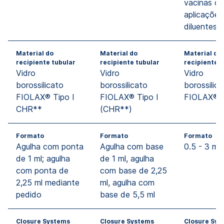
vacinas d
aplicações
diluentes
Material do
Material do
Material do
recipiente tubular
recipiente tubular
recipiente t
Vidro
Vidro
Vidro
borossilicato
borossilicato
borossilic
FIOLAX® Tipo I
FIOLAX® Tipo I
FIOLAX® T
CHR**
(CHR**)
Formato
Formato
Formato
Agulha com ponta
Agulha com base
0.5 - 3 ml
de 1 ml; agulha
de 1 ml, agulha
com ponta de
com base de 2,25
2,25 ml mediante
ml, agulha com
pedido
base de 5,5 ml
Closure Systems
Closure Systems
Closure Sys