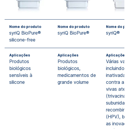
Nome do produto
Nome do produto
Nome do pr
syriQ BioPure®
syriQ BioPure®
syriQ®
silicone-free
Aplicações
Aplicações
Aplicações
Produtos
Produtos
Várias vaci
biológicos
biológicos,
incluindo a
sensíveis à
medicamentos de
inativadas
silicone
grande volume
contra a gr
vivas ate
(trivacina)
subunidade
recombina
(HPV), b
as inovado