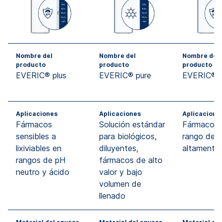
Nombre del
Nombre del
Nombre del
producto
producto
producto
EVERIC® plus
EVERIC® pure
EVERIC® c
Aplicaciones
Aplicaciones
Aplicacione
Fármacos
Solución estándar
Fármacos 
sensibles a
para biológicos,
rango de 
lixiviables en
diluyentes,
altamente 
rangos de pH
fármacos de alto
neutro y ácido
valor y bajo
volumen de
llenado