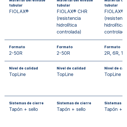
Material del envase
Material del envase
Material de
tubular
tubular
tubular
FIOLAX®
FIOLAX® CHR
FIOLAX® 
(resistencia
(resistenci
hidrolítica
hidrolítica
controlada)
controlada
Formato
Formato
Formato
2-50R
2-50R
2R, 6R, 10
Nivel de calidad
Nivel de calidad
Nivel de cal
TopLine
TopLine
TopLine
Sistemas de cierre
Sistemas de cierre
Sistemas de
Tapón + sello
Tapón + sello
Tapón + se