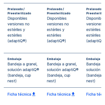
Prelavado /
Prelavado /
Prelavado /
Preesterilizado
Preesterilizado
Preesteriliz
Disponibles
Disponibles
Disponible
versiones no
versiones no
versiones 
estériles y
estériles y
estériles y
estériles
estériles
estériles
(adaptiQ®)
(adaptiQ®)
(adaptiQ®
Embalaje
Embalaje
Embalaje
Bandeja a granel,
Bandeja a granel,
Bandeja a 
solución adaptiQ®
solución adaptiQ®
solución a
(bandeja, cup
(bandeja, cup
(bandeja, 
nest)
nest)
nest)
Ficha técnica
Ficha técnica
Ficha técn