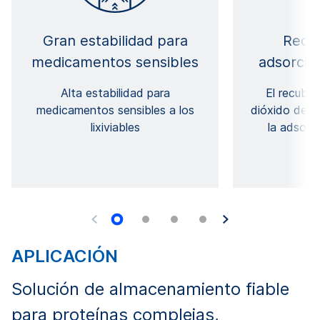
Gran estabilidad para
Reduc
medicamentos sensibles
adsorció
Alta estabilidad para
El recubri
medicamentos sensibles a los
dióxido de si
lixiviables
la adsorc
APLICACIÓN
Solución de almacenamiento fiable
para proteínas complejas,