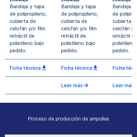
Bandeja y tapa
Bandeja y tapa
Bandeja y
de polipropileno,
de polipropileno,
de poliprop
cubierta de
cubierta de
cubierta d
celofán y/o film
celofán y/o film
celofán y/o
retráctil de
retráctil de
retráctil d
polietileno bajo
polietileno bajo
polietileno
pedido.
pedido.
pedido.
Ficha técnica
Ficha técnica
Ficha técn
Leer más
Leer más
Proceso de producción de ampollas