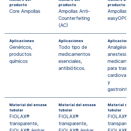
producto
producto
producto
Core Ampollas
Ampollas Anti-
Ampollas
Counterfeiting
easyOPC
(AC)
Aplicaciones
Aplicaciones
Aplicacione
Genéricos,
Todo tipo de
Analgésico
productos
medicamentos
anestesia,
químicos
esenciales,
medicame
antibióticos.
para trast
cardiovasc
y
gastrointes
Material del envase
Material del envase
Material de
tubular
tubular
tubular
FIOLAX®
FIOLAX®
FIOLAX®
transparente,
transparente,
transparen
FIOLAX® ámbar,
FIOLAX® ámbar,
FIOLAX® á