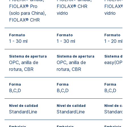
FIOLAX® Pro
FIOLAX® CHR
FIOLAX® 
(solo para China),
vidrio
vidrio
FIOLAX® CHR
Formato
Formato
Formato
1 - 30 ml
1 - 30 ml
1 - 20 ml
Sistema de apertura
Sistema de apertura
Sistema de 
OPC, anilla de
OPC, anilla de
easy(OPC
rotura, CBR
rotura, CBR
Forma
Forma
Forma
B,C,D
B,C,D
B,C,D
Nivel de calidad
Nivel de calidad
Nivel de cal
StandardLine
StandardLine
StandardL
Embalaje
Embalaje
Embalaje