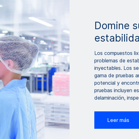
Domine s
estabilid
Los compuestos lixi
problemas de estabi
inyectables. Los 
gama de pruebas ana
potencial y encontr
pruebas incluyen e
delaminación, inspe
Leer más