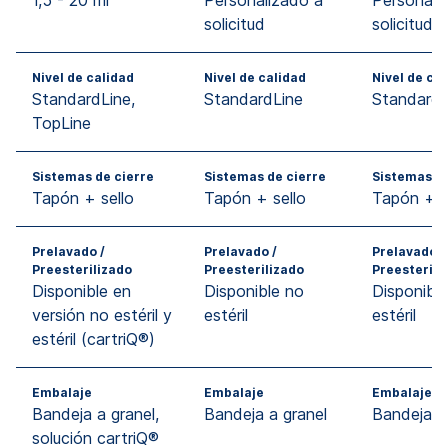
solicitud
solicitud
Nivel de calidad
Nivel de calidad
Nivel de ca
StandardLine,
StandardLine
StandardL
TopLine
Sistemas de cierre
Sistemas de cierre
Sistemas de
Tapón + sello
Tapón + sello
Tapón + s
Prelavado /
Prelavado /
Prelavado /
Preesterilizado
Preesterilizado
Preesterili
Disponible en
Disponible no
Disponibl
versión no estéril y
estéril
estéril
estéril (cartriQ®)
Embalaje
Embalaje
Embalaje
Bandeja a granel,
Bandeja a granel
Bandeja a
solución cartriQ®