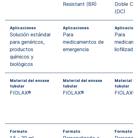
Resistant (BR)
Doble Cá
(DC)
Aplicaciones
Aplicaciones
Aplicacion
Solución estándar
Para
Para
para genéricos,
medicamentos de
medicame
productos
emergencia
liofilizado
químicos y
biológicos
Material del envase
Material del envase
Material de
tubular
tubular
tubular
FIOLAX®
FIOLAX®
FIOLAX®
Formato
Formato
Formato
1,5 - 20 ml
Personalizado a
Personali