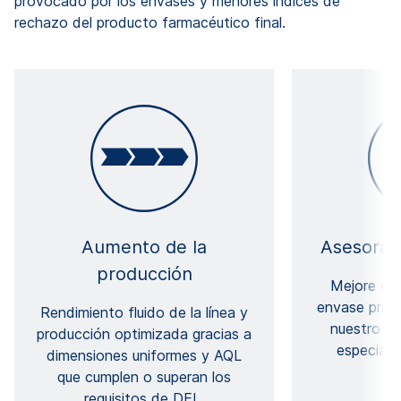
provocado por los envases y menores índices de
rechazo del producto farmacéutico final.
Aumento de la
Asesoram
producción
Mejore el 
envase prima
Rendimiento fluido de la línea y
nuestro eq
producción optimizada gracias a
especiali
dimensiones uniformes y AQL
que cumplen o superan los
requisitos de DEL.