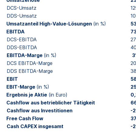
DCS-Umsatz
1
DDS-Umsatz
10
Umsatzanteil High-Value-Lösungen
(in %)
5
EBITDA
7
DCS-EBITDA
27
DDS-EBITDA
4
EBITDA-Marge
(in %)
3
DCS EBITDA-Marge
20
DDS EBITDA-Marge
38
EBIT
5
EBIT-Marge
(in %)
25
Ergebnis je Aktie
(in Euro)
0
Cashflow aus betrieblicher Tätigkeit
6
Cashflow aus Investitionen
-
Free Cash Flow
3
Cash CAPEX insgesamt
-